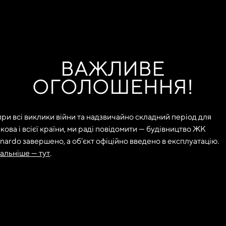
ПЕРЕВАГИ
ПЛАНУВАННЯ
ХІД БУДІВНИЦТВА
КОНТАКТИ
ВАЖЛИВЕ
ОГОЛОШЕННЯ!
ри всі виклики війни та надзвичайно складний період для
кова і всієї країни, ми раді повідомити — будівництво ЖК
nardo завершено, а об’єкт офіційно введено в експлуатацію.
КВАРТАЛ
альнiше — тут
.
НЯЧНИЙ 4 ЧЕ